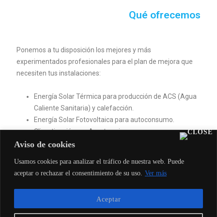
Qué ofrecemos
Ponemos a tu disposición los mejores y más
experimentados profesionales para el plan de mejora que
necesiten tus instalaciones:
Energía Solar Térmica para producción de ACS (Agua
Caliente Sanitaria) y calefacción.
Energía Solar Fotovoltaica para autoconsumo.
Climatización por Aerotermia.
Instalaciones eléctricas, LED y equipos para la mejora
Aviso de cookies
de la calidad del suministro.
Usamos cookies para analizar el tráfico de nuestra web. Puede
Instalaciones de gas, inspecciones, revisiones y todo
aceptar o rechazar el consentimiento de su uso.
Ver más
tipo de tramitaciones en materia gasística.
Aceptar